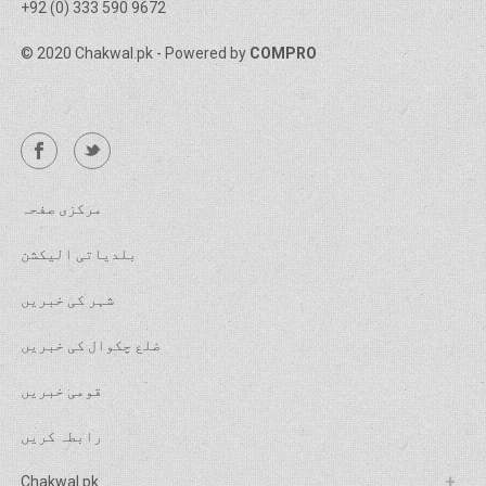
+92 (0) 333 590 9672
© 2020 Chakwal.pk - Powered by
COMPRO
مرکزی صفحہ
بلدیاتی الیکشن
شہر کی خبریں
ضلع چکوال کی خبریں
قومی خبریں
رابطہ کریں
Chakwal.pk