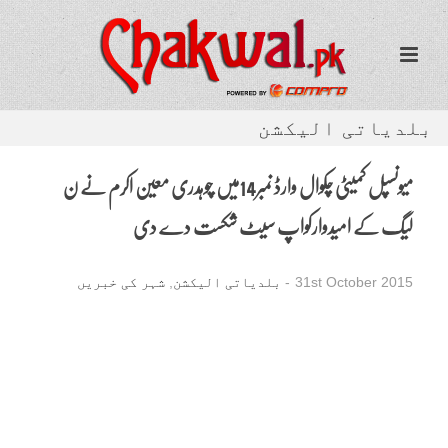
بلدیاتی الیکشن
میونسپل کمیٹی چکوال وارڈ نمبر14میں چوہدری معین اکرم نے ن
لیگ کے امیدوارکواپ سیٹ شکست دے دی
31st October 2015
-
بلدیاتی الیکشن
,
شہر کی خبریں