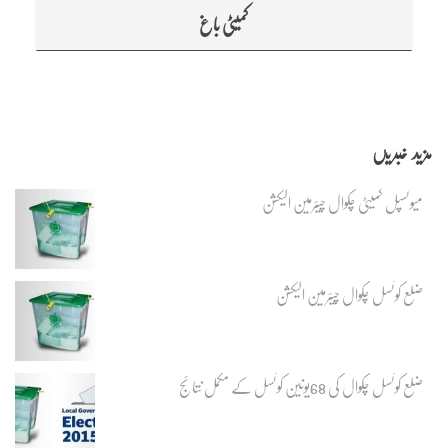
کمیٹی باغ
مزید خبریں
میونسپل کمیٹی چکوال چیئرمین الیکشن
ضلع کونسل چکوال چیئرمین الیکشن
ضلع کونسل چکوال کی 68یونین کونسل کے مکمل نتائج