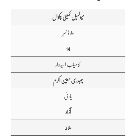
میونسپل کمیٹی چکوال
وارڈ نمبر
14
کامیاب امیدوار
چوہدری معین اکرم
پارٹی
آزاد
علاقہ