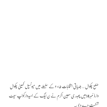
ضلع چکوال ـ بلدیاتی انتخابات ۲۰۱۵ کے سلسلے میں میونسپل کمیٹی چکوال
وارڈ نمبر14میں چوہدری معین اکرم نے ن لیگ کے امیدوارکواپ سیٹ
شکست دے دی۔